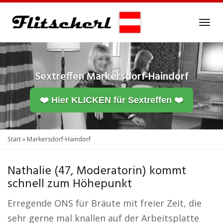
Skip
to
Tog
main
navi
content
Sextreffen
Markersdorf-Haindorf
❤️ Hier KLICKEN für Sextreffen ❤️
Start
»
Markersdorf-Haindorf
Nathalie (47, Moderatorin) kommt
schnell zum Höhepunkt
Erregende ONS für Bräute mit freier Zeit, die
sehr gerne mal knallen auf der Arbeitsplatte