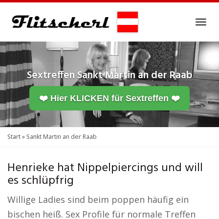
Skip
to
Tog
main
navi
content
Sextreffen
Sankt Martin an der Raab
❤️ Hier KLICKEN für Sextreffen ❤️
Start
»
Sankt Martin an der Raab
Henrieke hat Nippelpiercings und will
es schlüpfrig
Willige Ladies sind beim poppen häufig ein
bischen heiß. Sex Profile für normale Treffen