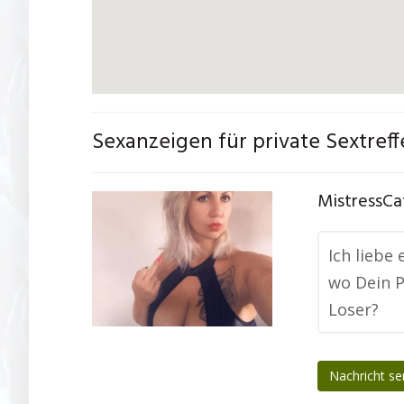
Sexanzeigen für private Sextref
MistressCa
Ich liebe
wo Dein P
Loser?
Nachricht s