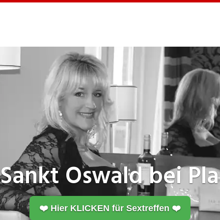
n
Sankt Oswald bei Pl
❤️ Hier KLICKEN für Sextreffen ❤️