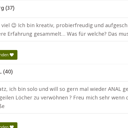
g (37)
 viel 😉 Ich bin kreativ, probierfreudig und aufgesc
re Erfahrung gesammelt… Was für welche? Das muss
enden
 (40)
atz, ich bin solo und will so gern mal wieder ANAL g
geilen Löcher zu verwöhnen ? Freu mich sehr wenn d
ße
enden