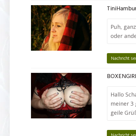
TiniHambur
Puh, ganz
oder ande
Nachricht s
BOXENGIRL
Hallo Sch
meiner 3 
geile Grü
Nachricht s