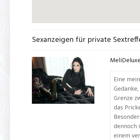
Sexanzeigen für private Sextref
MeliDeluxe
Eine mein
Gedanke,
Grenze zw
das Prick
Besonders
dennoch i
einem ver