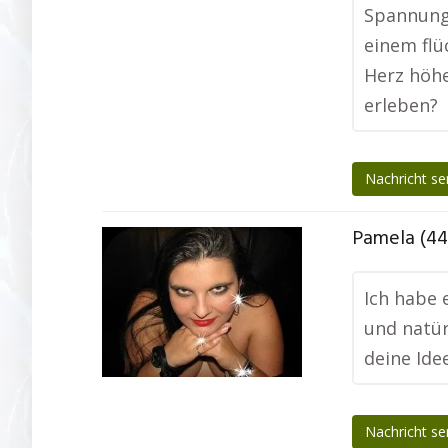
Spannung 
einem flü
Herz höhe
erleben?
Nachricht s
Pamela (44
Ich habe 
und natür
deine Ide
Nachricht s